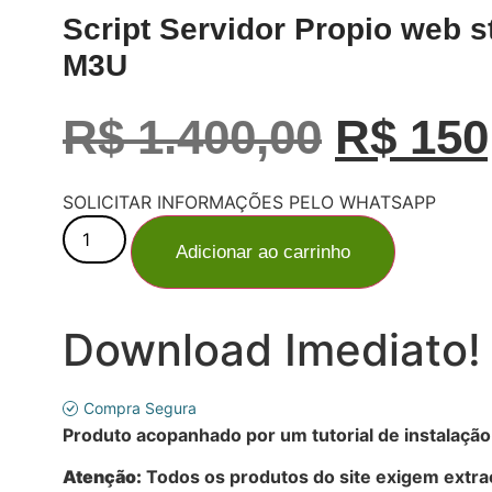
Script Servidor Propio web
M3U
O
R$
1.400,00
R$
150
preço
SOLICITAR INFORMAÇÕES PELO WHATSAPP
Script
Servidor
Adicionar ao carrinho
Propio
origina
web
streaming
com
Revenda
Download Imediato!
era:
Puxa
Todos
os
Conteudos
R$ 1.4
Compra Segura
da
Lista
Produto acopanhado por um tutorial de instalação
M3U
quantidade
Atenção:
Todos os produtos do site exigem extra