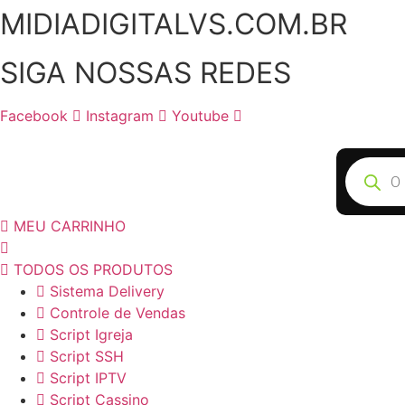
MIDIADIGITALVS.COM.BR
Ir
para
o
SIGA NOSSAS REDES
conteúdo
Facebook
Instagram
Youtube
Pesquisa
produto
MEU CARRINHO
TODOS OS PRODUTOS
Sistema Delivery
Controle de Vendas
Script Igreja
Script SSH
Script IPTV
Script Cassino