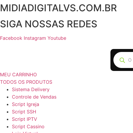
MIDIADIGITALVS.COM.BR
Ir
para
o
SIGA NOSSAS REDES
conteúdo
Facebook
Instagram
Youtube
Pesquisa
produto
MEU CARRINHO
TODOS OS PRODUTOS
Sistema Delivery
Controle de Vendas
Script Igreja
Script SSH
Script IPTV
Script Cassino