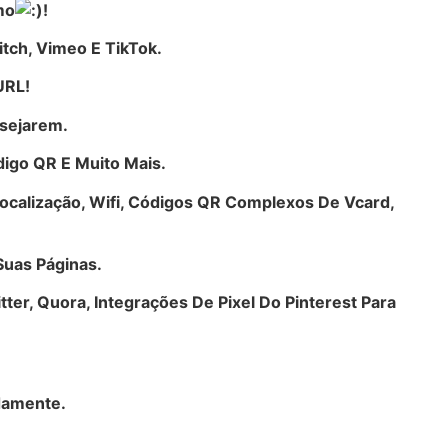
mo
!
itch, Vimeo E TikTok.
URL!
esejarem.
igo QR E Muito Mais.
ocalização, Wifi, Códigos QR Complexos De Vcard,
Suas Páginas.
ter, Quora, Integrações De Pixel Do Pinterest Para
damente.