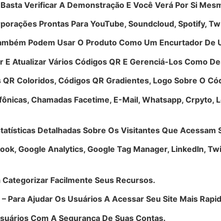
 Basta Verificar A Demonstração E Você Verá Por Si Mes
rporações Prontas Para YouTube, Soundcloud, Spotify, Tw
Também Podem Usar O Produto Como Um Encurtador De 
ar E Atualizar Vários Códigos QR E Gerenciá-Los Como D
 QR Coloridos, Códigos QR Gradientes, Logo Sobre O Cód
ônicas, Chamadas Facetime, E-Mail, Whatsapp, Crpyto, L
tatísticas Detalhadas Sobre Os Visitantes Que Acessam 
ook, Google Analytics, Google Tag Manager, LinkedIn, Twit
a Categorizar Facilmente Seus Recursos.
– Para Ajudar Os Usuários A Acessar Seu Site Mais Rapi
Usuários Com A Segurança De Suas Contas.