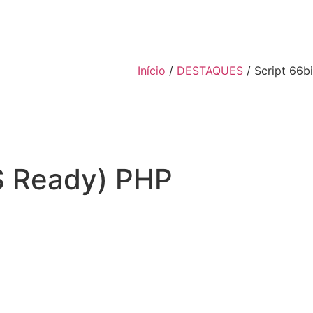
Início
/
DESTAQUES
/ Script 66b
AS Ready) PHP