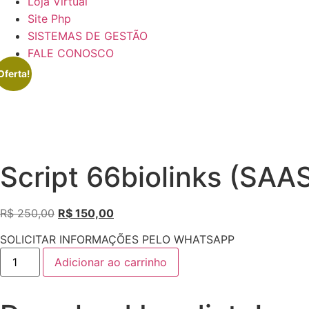
Loja Virtual
Site Php
SISTEMAS DE GESTÃO
FALE CONOSCO
Oferta!
Script 66biolinks (SA
O
O
R$
250,00
R$
150,00
preço
preço
SOLICITAR INFORMAÇÕES PELO WHATSAPP
original
atual
Script
era:
é:
Adicionar ao carrinho
66biolinks
(SAAS
R$ 250,00.
R$ 150,00.
Ready)
PHP
quantidade